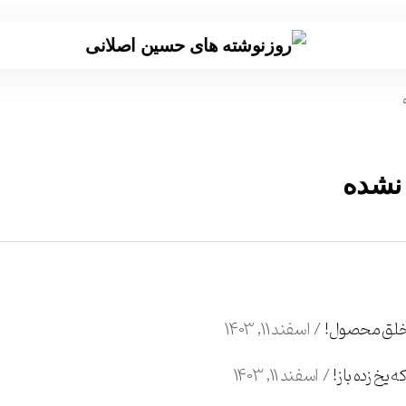
 نشده
لق محصول!
اسفند 11, 1403
یخ زده باز!
اسفند 11, 1403