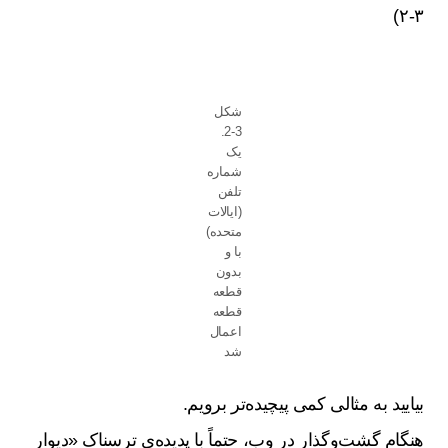
۳-۲)
شکل
3-2.
یک
شماره
تلفن
(ایالات
متحده)
با و
بدون
قطعه
قطعه
اعمال
شد
بیایید به مثالی کمی پیچیده‌تر برویم.
هنگام گشت‌وگذار در وب، حتماً با پدیده‌ی ترسناک «دیوار