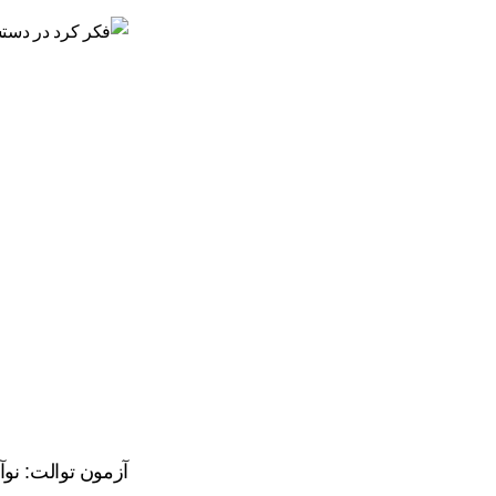
آزمون توالت: نوآ